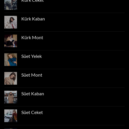
Yorum
yok
Kürk
Ceket
Kürk Kaban
Yorum
yok
Kürk
Kaban
Kürk Mont
Yorum
yok
Kürk
Mont
Süet Yelek
Yorum
yok
Süet
Yelek
Süet Mont
Yorum
yok
Süet
Mont
Süet Kaban
Yorum
yok
Süet
Kaban
Süet Ceket
Yorum
yok
Süet