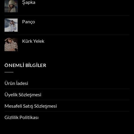
Ceket
Şapka
Yorum
yok
Şapka
Panço
Yorum
yok
Panço
Kürk Yelek
Yorum
yok
Kürk
Yelek
ÖNEMLI BILGILER
Ürün İadesi
Üyelik Sözleşmesi
Mesafeli Satış Sözleşmesi
Gizlilik Politikası