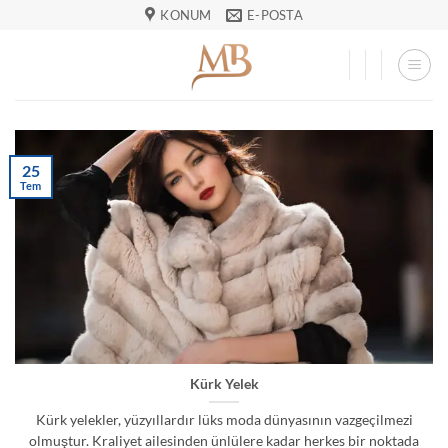
İçeriğe
KONUM
E-POSTA
atla
25
Tem
Kürk Yelek
Kürk yelekler, yüzyıllardır lüks moda dünyasının vazgeçilmezi
olmuştur. Kraliyet ailesinden ünlülere kadar herkes bir noktada