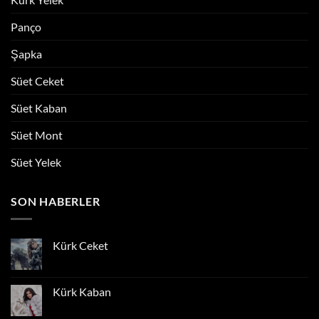
Panço
Şapka
Süet Ceket
Süet Kaban
Süet Mont
Süet Yelek
SON HABERLER
Kürk Ceket
Yorum
yok
Kürk
Ceket
Kürk Kaban
Yorum
yok