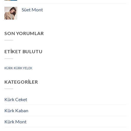
yok
Süet
Yelek
Süet Mont
Yorum
yok
Süet
Mont
SON YORUMLAR
ETIKET BULUTU
KÜRK
KÜRK YELEK
KATEGORILER
Kürk Ceket
Kürk Kaban
Kürk Mont