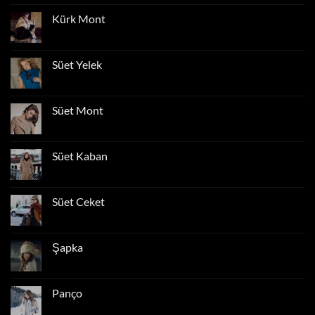
Kürk
Kaban
Kürk Mont
Yorum
yok
Kürk
Mont
Süet Yelek
Yorum
yok
Süet
Yelek
Süet Mont
Yorum
yok
Süet
Mont
Süet Kaban
Yorum
yok
Süet
Kaban
Süet Ceket
Yorum
yok
Süet
Ceket
Şapka
Yorum
yok
Şapka
Panço
Yorum