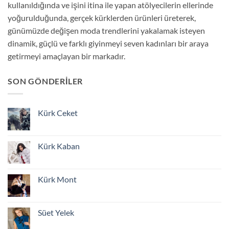
kullanıldığında ve işini itina ile yapan atölyecilerin ellerinde
yoğurulduğunda, gerçek kürklerden ürünleri üreterek,
günümüzde değişen moda trendlerini yakalamak isteyen
dinamik, güçlü ve farklı giyinmeyi seven kadınları bir araya
getirmeyi amaçlayan bir markadır.
SON GÖNDERILER
Kürk Ceket
Yorum
yok
Kürk
Ceket
Kürk Kaban
Yorum
yok
Kürk
Kaban
Kürk Mont
Yorum
yok
Kürk
Mont
Süet Yelek
Yorum