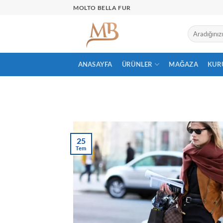
İçeriğe
MOLTO BELLA FUR
atla
ANASAYFA
ÜRÜNLER
MAĞAZA
KUR
25
Tem