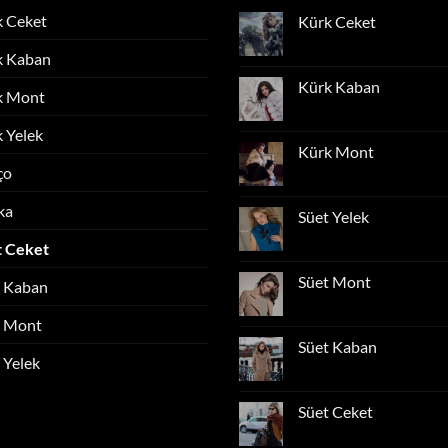
k Ceket
Kürk Ceket
Yorum
k Kaban
yok
Kürk
Ceket
Kürk Kaban
k Mont
Yorum
yok
 Yelek
Kürk
Kaban
Kürk Mont
ço
Yorum
yok
Kürk
ka
Mont
Süet Yelek
Yorum
t Ceket
yok
Süet
Yelek
Süet Mont
t Kaban
Yorum
yok
t Mont
Süet
Mont
Süet Kaban
 Yelek
Yorum
yok
Süet
Kaban
Süet Ceket
Yorum
yok