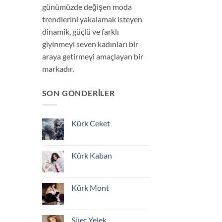
günümüzde değişen moda
trendlerini yakalamak isteyen
dinamik, güçlü ve farklı
giyinmeyi seven kadınları bir
araya getirmeyi amaçlayan bir
markadır.
SON GÖNDERILER
Kürk Ceket
Yorum
yok
Kürk
Ceket
Kürk Kaban
Yorum
yok
Kürk
Kaban
Kürk Mont
Yorum
yok
Kürk
Mont
Süet Yelek