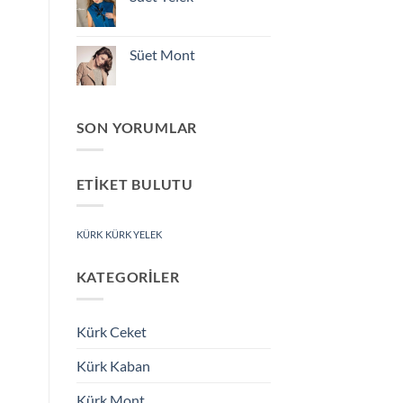
Yorum
yok
Süet
Yelek
Süet Mont
Yorum
yok
Süet
Mont
SON YORUMLAR
ETIKET BULUTU
KÜRK
KÜRK YELEK
KATEGORILER
Kürk Ceket
Kürk Kaban
Kürk Mont