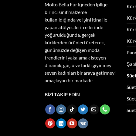
Molto Bella Fur iğneden ipliğe
Kür
birinci sınıf malzeme
Kür
kullanıldığında ve işini itina ile
yapan atölyecilerin ellerinde
Kür
yoğurulduğunda, gerçek
Kürk
kürklerden ürünleri üreterek,
günümüzde değişen moda
Pan
trendlerini yakalamak isteyen
Şap
dinamik, güçlü ve farklı giyinmeyi
seven kadınları bir araya getirmeyi
Süe
amaçlayan bir markadır.
Süe
BİZİ TAKİP EDİN
Süe
Süet