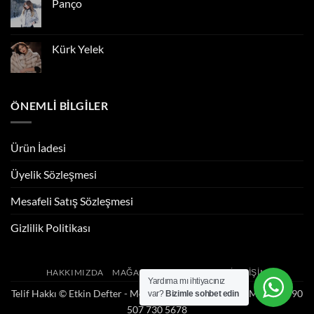
Panço
Yorum
yok
Panço
Kürk Yelek
Yorum
yok
Kürk
Yelek
ÖNEMLI BILGILER
Ürün İadesi
Üyelik Sözleşmesi
Mesafeli Satış Sözleşmesi
Gizlilik Politikası
HAKKIMIZDA
MAĞAZAMIZ
HABERLER
İLETIŞIM
Yardıma mı ihtiyacınız
Telif Hakkı ©
Etkin Defter - Mehmet Şakir Arslan
. Web Mimarı: +90
var?
Bizimle sohbet edin
507 730 5678