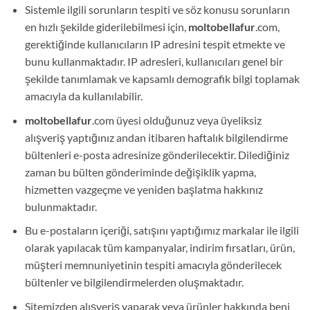
Sistemle ilgili sorunların tespiti ve söz konusu sorunların
en hızlı şekilde giderilebilmesi için,
moltobellafur
.com,
gerektiğinde kullanıcıların IP adresini tespit etmekte ve
bunu kullanmaktadır. IP adresleri, kullanıcıları genel bir
şekilde tanımlamak ve kapsamlı demografik bilgi toplamak
amacıyla da kullanılabilir.
moltobellafur
.com üyesi olduğunuz veya üyeliksiz
alışveriş yaptığınız andan itibaren haftalık bilgilendirme
bültenleri e-posta adresinize gönderilecektir. Dilediğiniz
zaman bu bülten gönderiminde değişiklik yapma,
hizmetten vazgeçme ve yeniden başlatma hakkınız
bulunmaktadır.
Bu e-postaların içeriği, satışını yaptığımız markalar ile ilgili
olarak yapılacak tüm kampanyalar, indirim fırsatları, ürün,
müşteri memnuniyetinin tespiti amacıyla gönderilecek
bültenler ve bilgilendirmelerden oluşmaktadır.
Sitemizden alışveriş yaparak veya ürünler hakkında beni