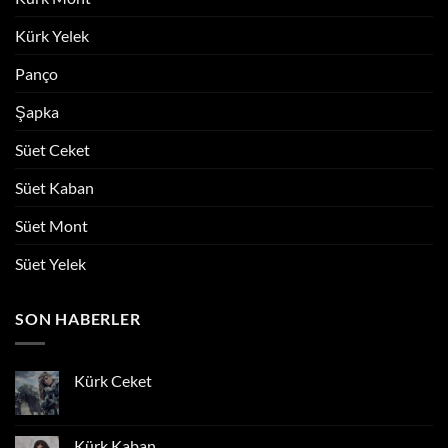
Kürk Yelek
Panço
Şapka
Süet Ceket
Süet Kaban
Süet Mont
Süet Yelek
SON HABERLER
Kürk Ceket
Yorum
yok
Kürk
Ceket
Kürk Kaban