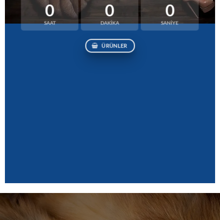
0
0
0
SAAT
DAKIKA
SANIYE
ÜRÜNLER