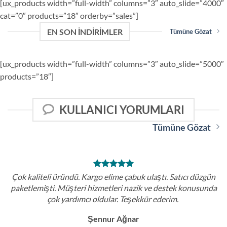
[ux_products width=”full-width” columns=”3″ auto_slide=”4000″
cat=”0″ products=”18″ orderby=”sales”]
EN SON İNDIRIMLER
Tümüne Gözat
[ux_products width=”full-width” columns=”3″ auto_slide=”5000″
products=”18″]
KULLANICI YORUMLARI
Tümüne Gözat
Çok kaliteli üründü. Kargo elime çabuk ulaştı. Satıcı düzgün
paketlemişti. Müşteri hizmetleri nazik ve destek konusunda
çok yardımcı oldular. Teşekkür ederim.
Şennur Ağnar