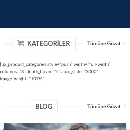
KATEGORILER
Tümüne Gözat
[ux_product_categories style=”push” width=”full-width”
columns=”3″ depth_hover=”5″ auto_slide=”3000″
image_height=”107%”]
BLOG
Tümüne Gözat