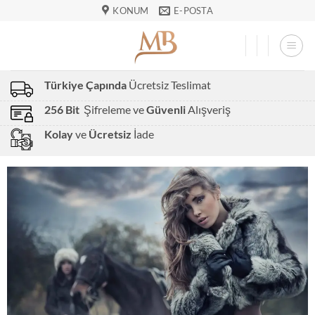
İçeriğe
KONUM
E-POSTA
atla
Türkiye Çapında
Ücretsiz Teslimat
256 Bit
Şifreleme ve
Güvenli
Alışveriş
Kolay
ve
Ücretsiz
İade