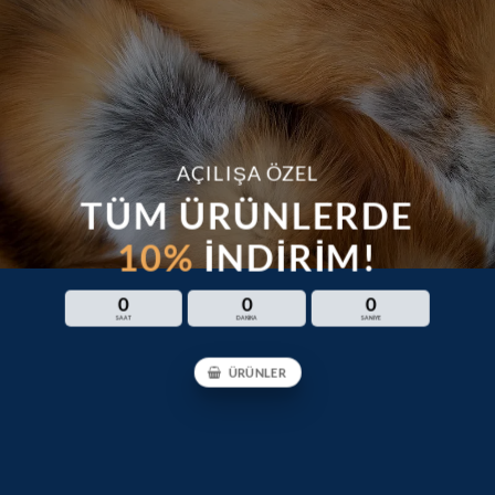
AÇILIŞA ÖZEL
TÜM ÜRÜNLERDE
10%
İNDİRİM!
0
0
0
SAAT
DAKİKA
SANİYE
ÜRÜNLER