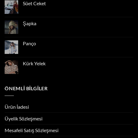
Kaban
Süet Ceket
Yorum
yok
Süet
Ceket
Şapka
Yorum
yok
Şapka
Panço
Yorum
yok
Panço
Kürk Yelek
Yorum
yok
Kürk
Yelek
ÖNEMLI BILGILER
Ürün İadesi
Üyelik Sözleşmesi
Mesafeli Satış Sözleşmesi