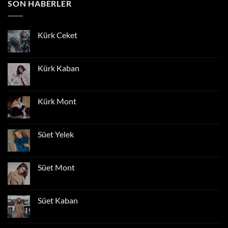
SON HABERLER
Kürk Ceket
Yorum
yok
Kürk
Ceket
Kürk Kaban
Yorum
yok
Kürk
Kaban
Kürk Mont
Yorum
yok
Kürk
Mont
Süet Yelek
Yorum
yok
Süet
Yelek
Süet Mont
Yorum
yok
Süet
Mont
Süet Kaban
Yorum
yok
Süet