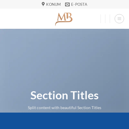
İçeriğe
KONUM
E-POSTA
atla
Section Titles
Split content with beautiful Section Titles