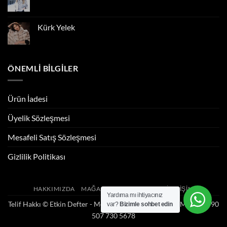
Yorum
yok
Panço
Kürk Yelek
Yorum
yok
Kürk
Yelek
ÖNEMLI BILGILER
Ürün İadesi
Üyelik Sözleşmesi
Mesafeli Satış Sözleşmesi
Gizlilik Politikası
HAKKIMIZDA
MAĞAZAMIZ
HABERLER
İLETIŞIM
Yardıma mı ihtiyacınız
Telif Hakkı ©
Etkin Defter - Mehmet Şakir Arslan
. Web Mimarı: +90
var?
Bizimle sohbet edin
507 730 5678