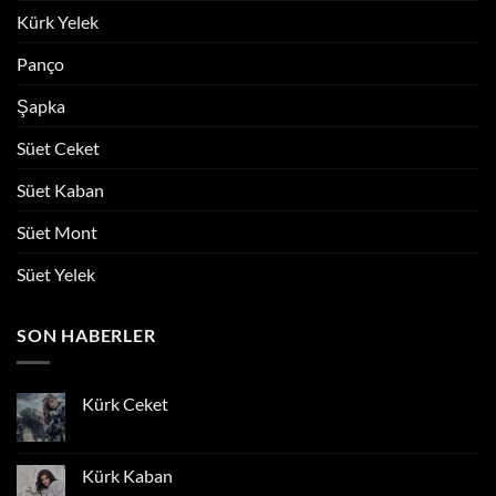
Kürk Yelek
Panço
Şapka
Süet Ceket
Süet Kaban
Süet Mont
Süet Yelek
SON HABERLER
Kürk Ceket
Yorum
yok
Kürk
Ceket
Kürk Kaban