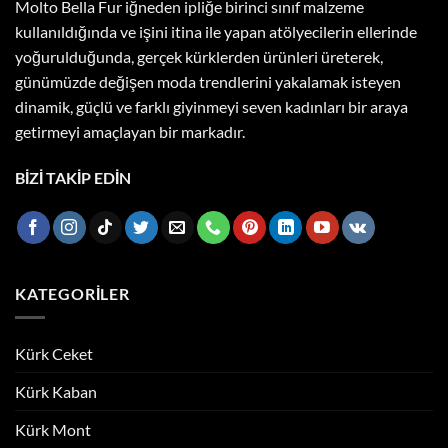
Molto Bella Fur iğneden ipliğe birinci sınıf malzeme
kullanıldığında ve işini itina ile yapan atölyecilerin ellerinde
yoğurulduğunda, gerçek kürklerden ürünleri üreterek,
günümüzde değişen moda trendlerini yakalamak isteyen
dinamik, güçlü ve farklı giyinmeyi seven kadınları bir araya
getirmeyi amaçlayan bir markadır.
BİZİ TAKİP EDİN
KATEGORILER
Kürk Ceket
Kürk Kaban
Kürk Mont