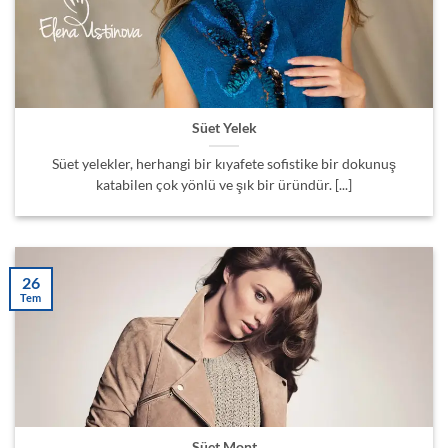
Süet Yelek
Süet yelekler, herhangi bir kıyafete sofistike bir dokunuş
katabilen çok yönlü ve şık bir üründür. [...]
26
Tem
Süet Mont