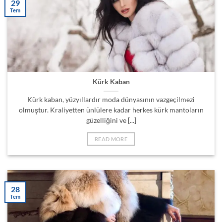
29
Tem
Kürk Kaban
Kürk kaban, yüzyıllardır moda dünyasının vazgeçilmezi
olmuştur. Kraliyetten ünlülere kadar herkes kürk mantoların
güzelliğini ve [...]
READ MORE
28
Tem