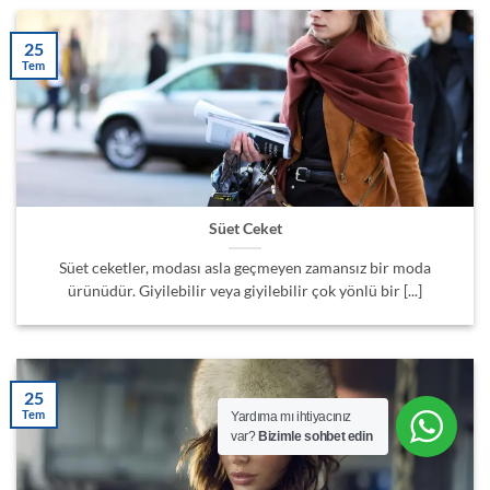
25
Tem
Süet Ceket
Süet ceketler, modası asla geçmeyen zamansız bir moda
ürünüdür. Giyilebilir veya giyilebilir çok yönlü bir [...]
25
Tem
Yardıma mı ihtiyacınız
var?
Bizimle sohbet edin