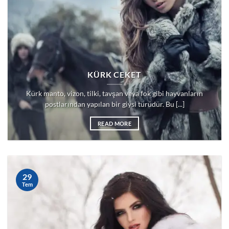
KÜRK CEKET
Kürk manto, vizon, tilki, tavşan veya fok gibi hayvanların
postlarından yapılan bir giysi türüdür. Bu [...]
READ MORE
29
Tem