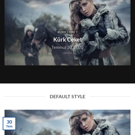
KÜRK CEKET
Kürk Ceket
Temmuz 30, 2020
DEFAULT STYLE
30
Tem