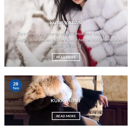
KÜRK KABAN
Kürk kaban, yüzyıllardır moda dünyasının vazgeçilmezi
olmuştur. Kraliyetten ünlülere kadar herkes kürk mantoların
güzelliğini ve [...]
READ MORE
28
Tem
KÜRK MONT
READ MORE